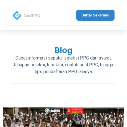
Daftar Sekarang
Blog
Dapat informasi seputar seleksi PPG dari syarat,
tahapan seleksi, kisi-kisi, contoh soal PPG, hingga
tips pendaftaran PPG lainnya.