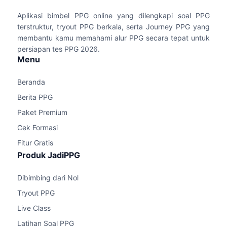
Aplikasi bimbel PPG online yang dilengkapi soal PPG
terstruktur, tryout PPG berkala, serta Journey PPG yang
membantu kamu memahami alur PPG secara tepat untuk
persiapan tes PPG 2026.
Menu
Beranda
Berita PPG
Paket Premium
Cek Formasi
Fitur Gratis
Produk JadiPPG
Dibimbing dari Nol
Tryout PPG
Live Class
Latihan Soal PPG