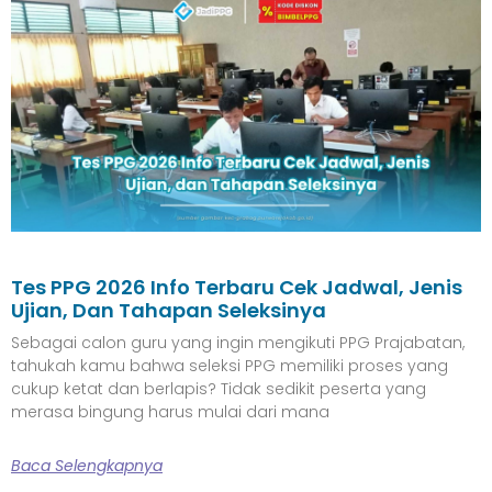
Tes PPG 2026 Info Terbaru Cek Jadwal, Jenis
Ujian, Dan Tahapan Seleksinya
Sebagai calon guru yang ingin mengikuti PPG Prajabatan,
tahukah kamu bahwa seleksi PPG memiliki proses yang
cukup ketat dan berlapis? Tidak sedikit peserta yang
merasa bingung harus mulai dari mana
Baca Selengkapnya