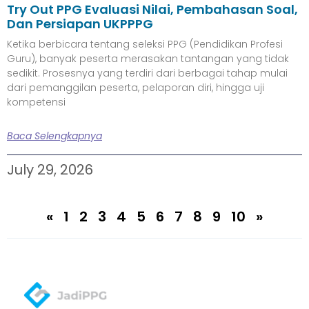
Try Out PPG Evaluasi Nilai, Pembahasan Soal,
Dan Persiapan UKPPPG
Ketika berbicara tentang seleksi PPG (Pendidikan Profesi
Guru), banyak peserta merasakan tantangan yang tidak
sedikit. Prosesnya yang terdiri dari berbagai tahap mulai
dari pemanggilan peserta, pelaporan diri, hingga uji
kompetensi
Baca Selengkapnya
July 29, 2026
«
1
2
3
4
5
6
7
8
9
10
»