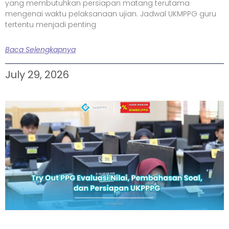
yang membutuhkan persiapan matang terutama
mengenai waktu pelaksanaan ujian. Jadwal UKMPPG guru
tertentu menjadi penting
Baca Selengkapnya
July 29, 2026