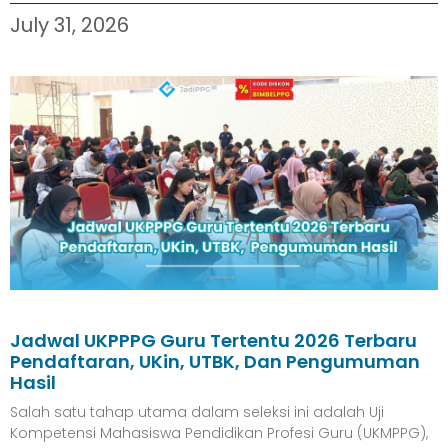
July 31, 2026
Jadwal UKPPPG Guru Tertentu 2026 Terbaru
Pendaftaran, UKin, UTBK, Dan Pengumuman
Hasil
Salah satu tahap utama dalam seleksi ini adalah Uji
Kompetensi Mahasiswa Pendidikan Profesi Guru (UKMPPG),