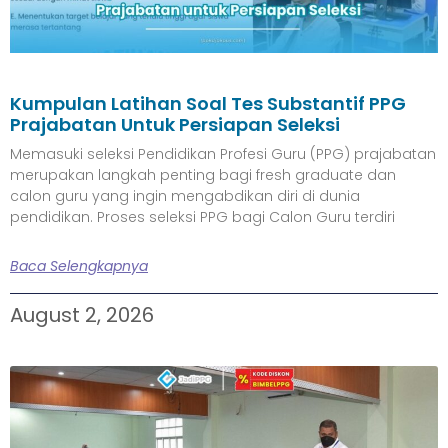
Kumpulan Latihan Soal Tes Substantif PPG
Prajabatan Untuk Persiapan Seleksi
Memasuki seleksi Pendidikan Profesi Guru (PPG) prajabatan
merupakan langkah penting bagi fresh graduate dan
calon guru yang ingin mengabdikan diri di dunia
pendidikan. Proses seleksi PPG bagi Calon Guru terdiri
Baca Selengkapnya
August 2, 2026