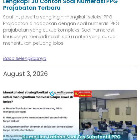
Lengkap! 30 Contoh Soal Numerasi PPG
Prajabatan Terbaru
Saat ini, peserta yang ingin mengikuti seleksi PPG
Prajabatan dihadapkan dengan soal numerasi PPG
prajabatan yang cukup kompleks. Soal numerasi
khususnya menjadi salah satu materi yang cukup
menentukan peluang lolos
Baca Selengkapnya
August 3, 2026