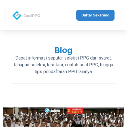
Daftar Sekarang
Blog
Dapat informasi seputar seleksi PPG dari syarat,
tahapan seleksi, kisi-kisi, contoh soal PPG, hingga
tips pendaftaran PPG lainnya.